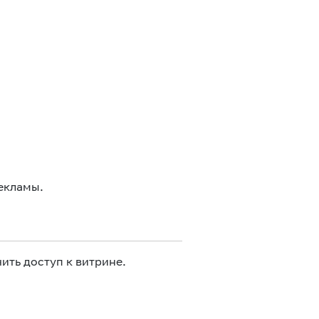
екламы.
ить доступ к витрине.