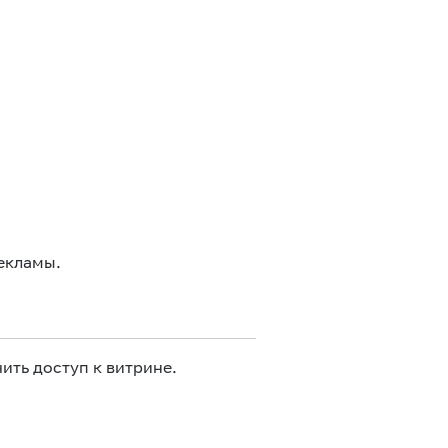
екламы.
ить доступ к витрине.