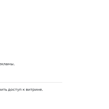
екламы.
ить доступ к витрине.