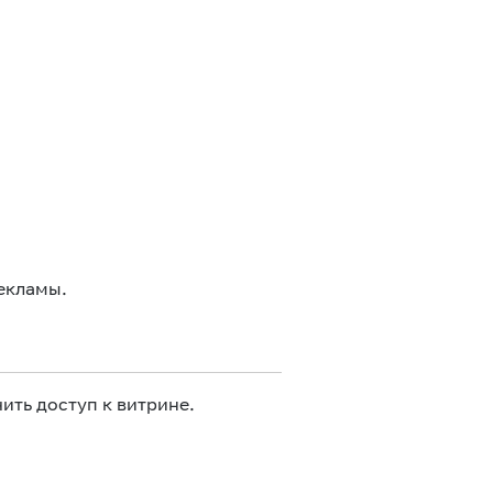
екламы.
ить доступ к витрине.