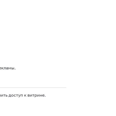
екламы.
ить доступ к витрине.