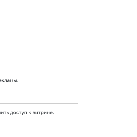
екламы.
ить доступ к витрине.