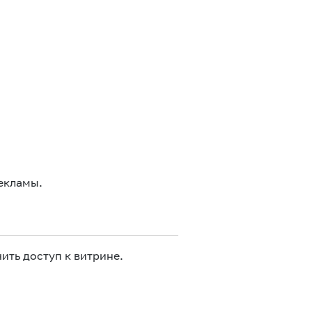
екламы.
ить доступ к витрине.