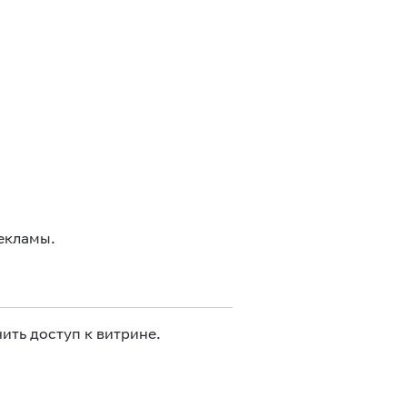
екламы.
ить доступ к витрине.