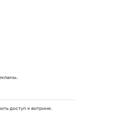
екламы.
ить доступ к витрине.