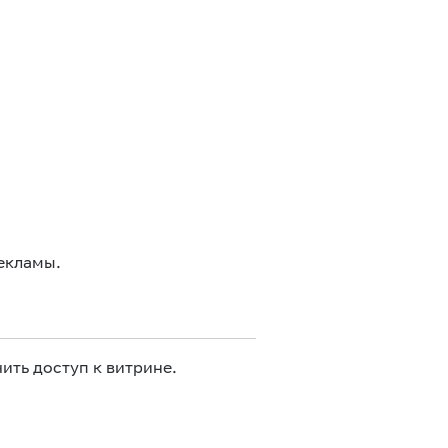
екламы.
ить доступ к витрине.