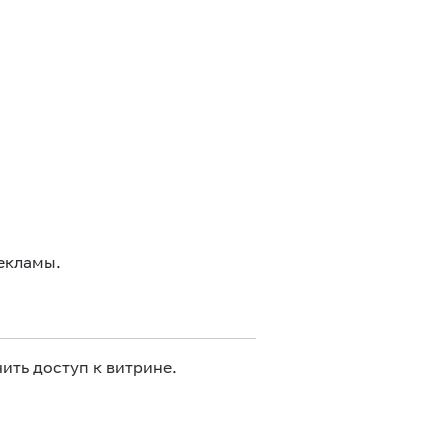
екламы.
ить доступ к витрине.