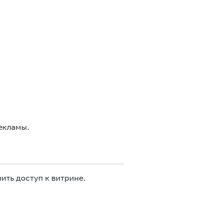
екламы.
ить доступ к витрине.