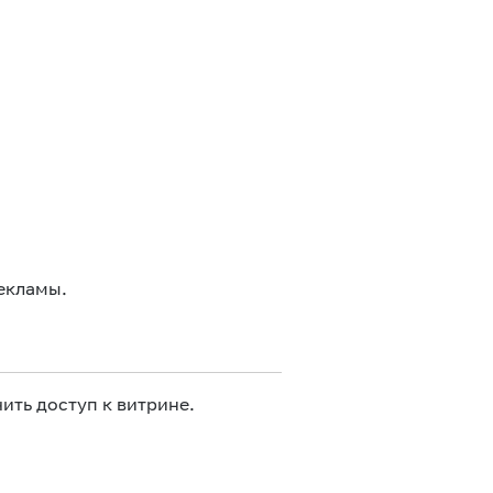
екламы.
ить доступ к витрине.