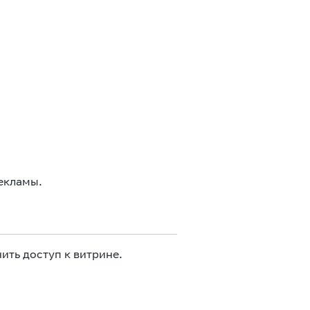
екламы.
ить доступ к витрине.