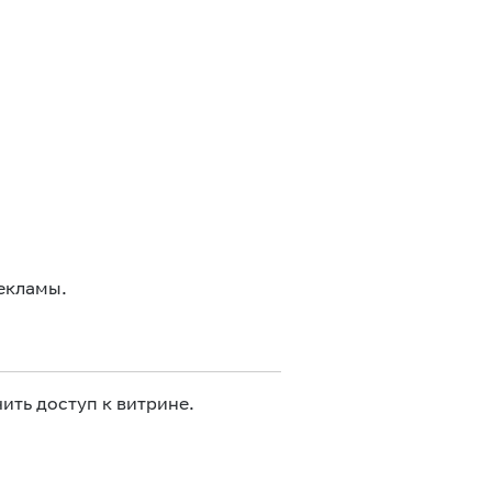
екламы.
ить доступ к витрине.