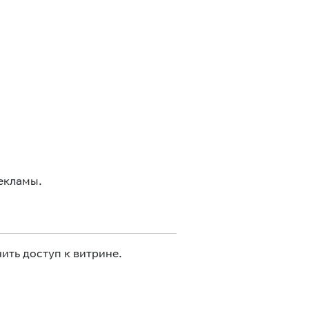
екламы.
ить доступ к витрине.