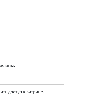
екламы.
ить доступ к витрине.