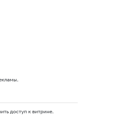
екламы.
ить доступ к витрине.