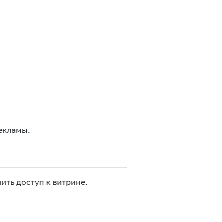
екламы.
ить доступ к витрине.