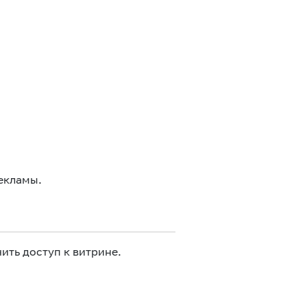
екламы.
ить доступ к витрине.