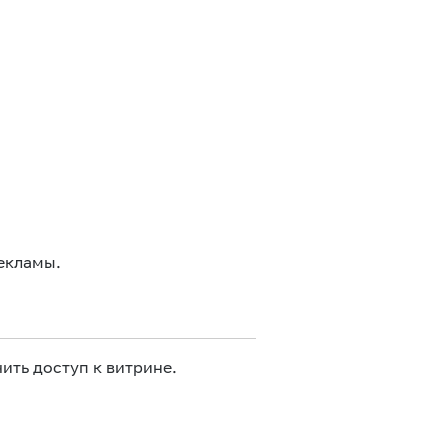
екламы.
ить доступ к витрине.