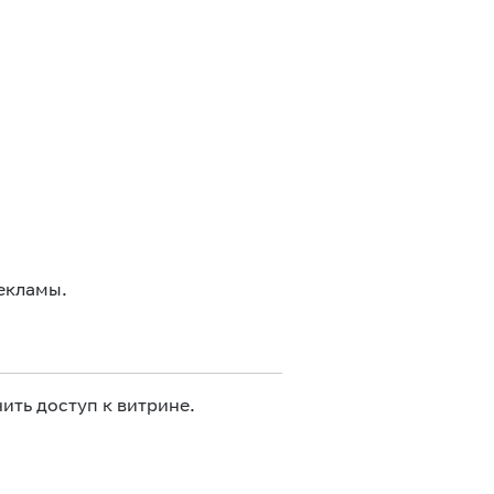
екламы.
ить доступ к витрине.