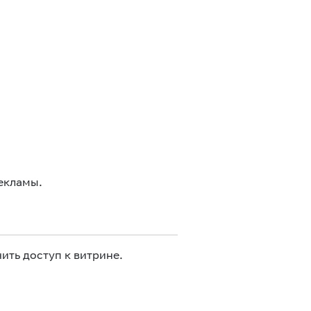
екламы.
ить доступ к витрине.