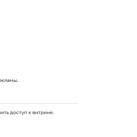
екламы.
ить доступ к витрине.