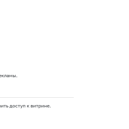
екламы.
ить доступ к витрине.