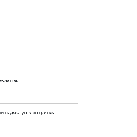
екламы.
ить доступ к витрине.