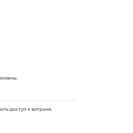
екламы.
ить доступ к витрине.