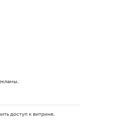
екламы.
ить доступ к витрине.