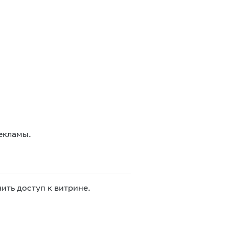
екламы.
ить доступ к витрине.