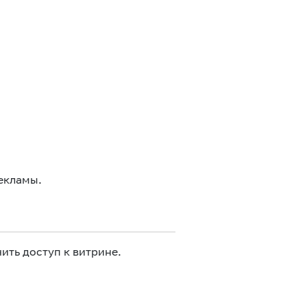
екламы.
ить доступ к витрине.