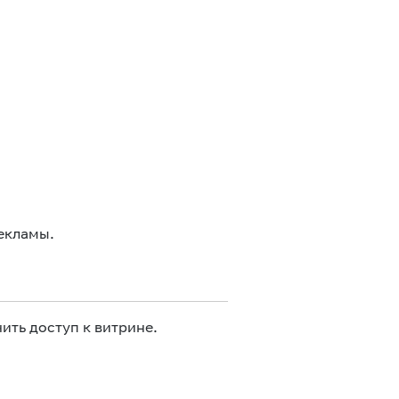
екламы.
ить доступ к витрине.