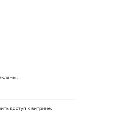
екламы.
ить доступ к витрине.