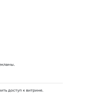
екламы.
ить доступ к витрине.