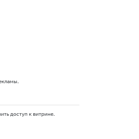
екламы.
ить доступ к витрине.