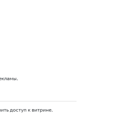
екламы.
ить доступ к витрине.