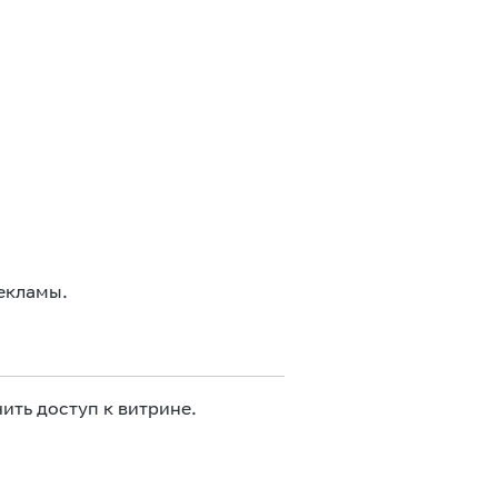
екламы.
ить доступ к витрине.