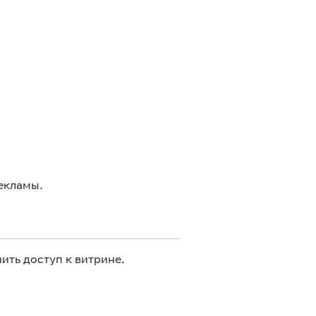
екламы.
ить доступ к витрине.