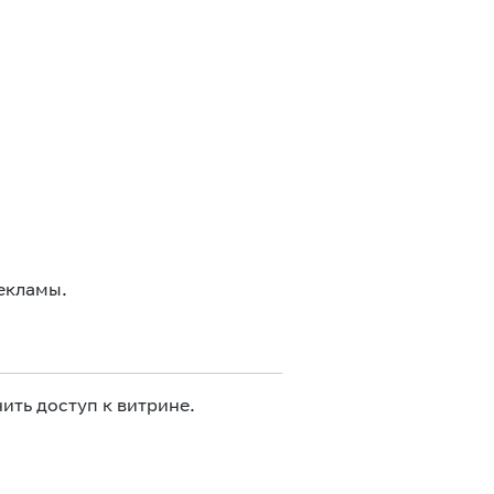
екламы.
ить доступ к витрине.