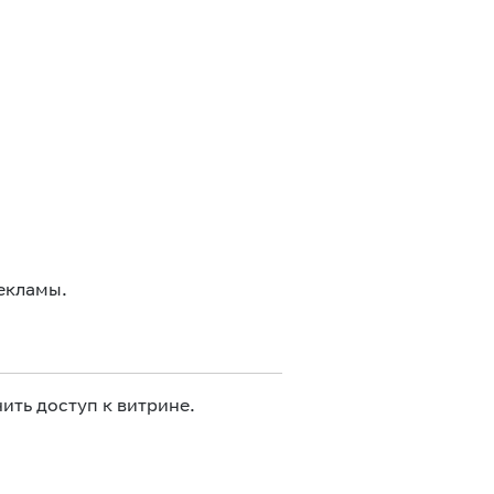
екламы.
ить доступ к витрине.