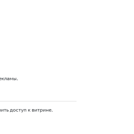
екламы.
ить доступ к витрине.