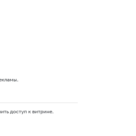
екламы.
ить доступ к витрине.