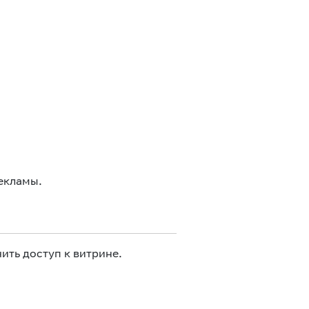
екламы.
ить доступ к витрине.