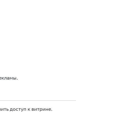
екламы.
ить доступ к витрине.