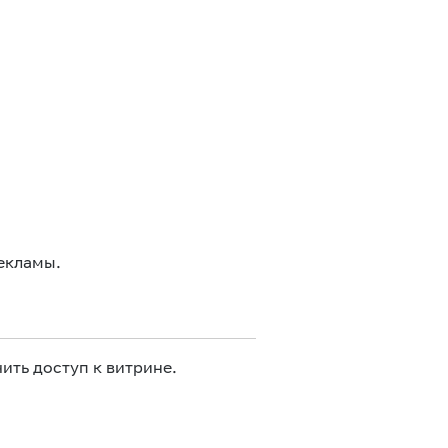
екламы.
ить доступ к витрине.