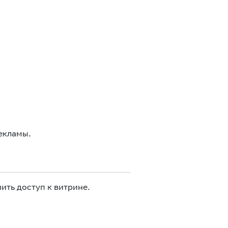
екламы.
ить доступ к витрине.