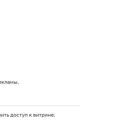
екламы.
ить доступ к витрине.