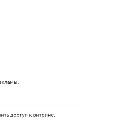
екламы.
ить доступ к витрине.