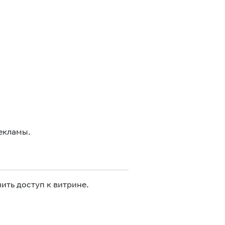
екламы.
ить доступ к витрине.