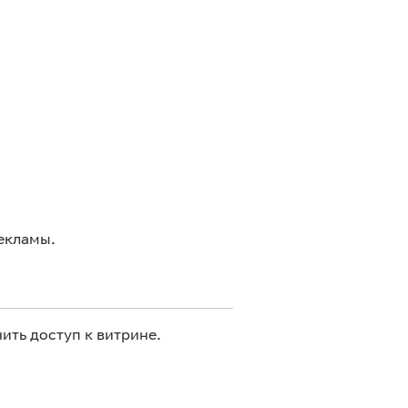
екламы.
ить доступ к витрине.