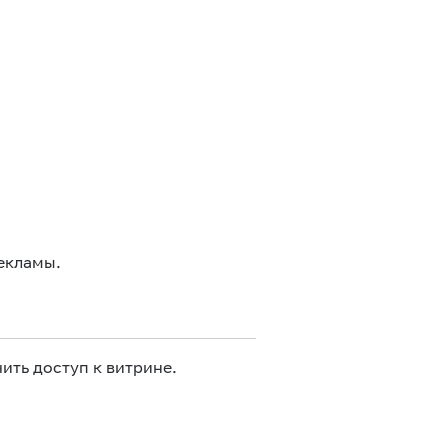
екламы.
ить доступ к витрине.